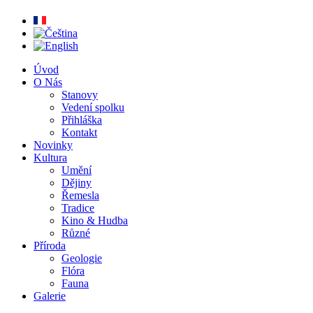
Úvod
O Nás
Stanovy
Vedení spolku
Přihláška
Kontakt
Novinky
Kultura
Umění
Dějiny
Řemesla
Tradice
Kino & Hudba
Různé
Příroda
Geologie
Flóra
Fauna
Galerie